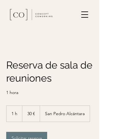
Reserva de sala de
reuniones
1 hora
30
euros
1 h
1
30 €
San Pedro Alcántara
Solicitar reserva